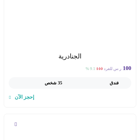
الجنادرية
100
ر.س للفرد
110
9.1 %
فندق
35 شخص
إحجز الآن