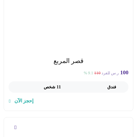
قصر المربع
100
ر.س للفرد
110
9.1 %
فندق
11 شخص
إحجز الآن