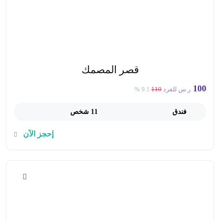
قصر المصمك
100
ر.س للفرد
110
9.1 %
فندق
11 شخص
إحجز الآن