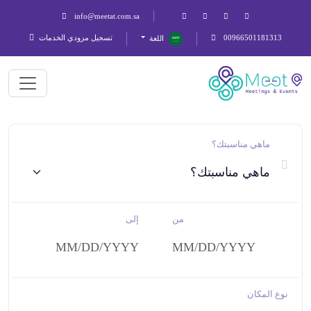
info@meetat.com.sa
00966501181313
تسجيل مزودي الخدمات
اللغة
ماهي مناسبتك؟
من
إلى
نوع المكان