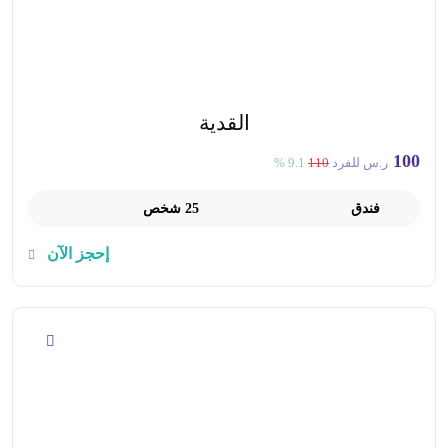
القدية
100
ر.س للفرد
110
9.1 %
فندق
25 شخص
إحجز الآن