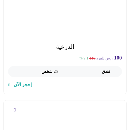
الدرعية
100
ر.س للفرد
110
9.1 %
فندق
25 شخص
إحجز الآن